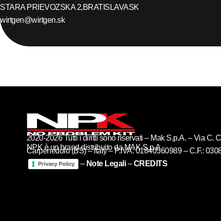
STARA PRIEVOZSKA 2,
BRATISLAVA
SK
wirtgen@wirtgen.sk
2020-2026 Tutti i diritti sono riservati – Mak S.p.A. – Via C
NPK è un brand distribuito da MAK S.p.A
Carpenedolo (BS) – Italy – P.IVA: 01840560989 – C.F.: 03
–
Note Legali
–
CREDITS
Privacy Policy