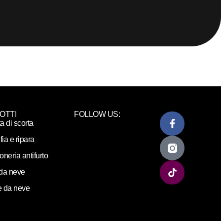
OTTI
FOLLOW US:
ta di scorta
fia e ripara
loneria antifurto
da neve
 da neve