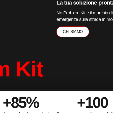
 emergenza
La tua soluzione pront
No Problem Kit è il marchio di
 NECESSITA' SU STRADA
emergenze sulla strada in mo
CHI SIAMO
m Kit
+
85
%
+
100