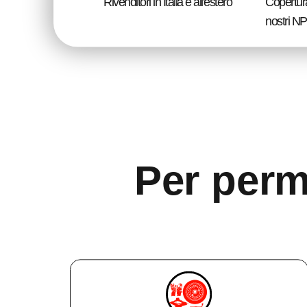
Rivenditori in Italia e all'estero
Copertura
nostri N
Per perme