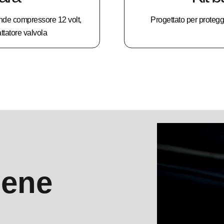
nde compressore 12 volt,
Progettato per protegger
ttatore valvola
iene