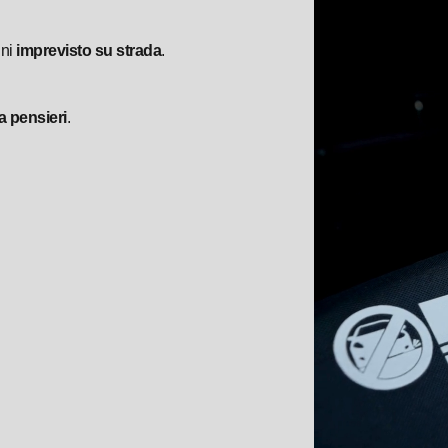
gni
imprevisto su strada
.
a pensieri
.