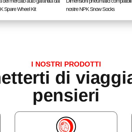
 del mercato auto garantita dai
Dimensioni pneumatici compatibili
PK Spare Wheel Kit
nostre NPK Snow Socks
I NOSTRI PRODOTTI
tterti di viagg
pensieri