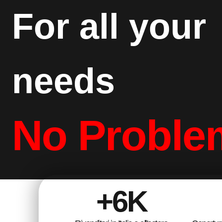
Kit di
For all your
AFFRONTA LE DIVERSE
CLICCA QUI
needs
No Proble
+
6
K