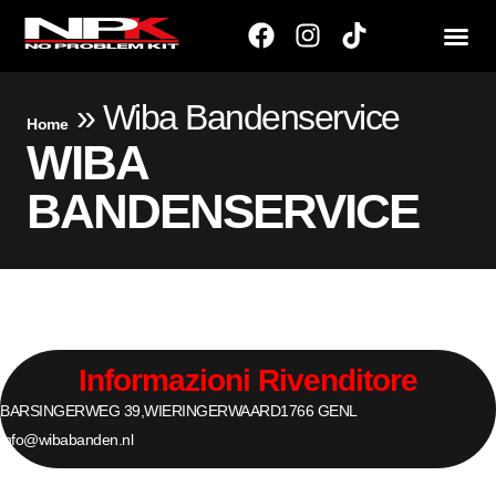
»
Wiba Bandenservice
Home
WIBA
BANDENSERVICE
Informazioni Rivenditore
BARSINGERWEG 39,
WIERINGERWAARD
1766 GE
NL
info@wibabanden.nl