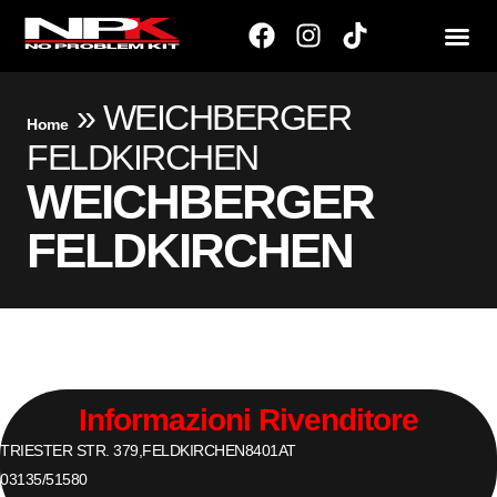
»
WEICHBERGER
Home
FELDKIRCHEN
WEICHBERGER
FELDKIRCHEN
Informazioni Rivenditore
TRIESTER STR. 379,
FELDKIRCHEN
8401
AT
03135/51580