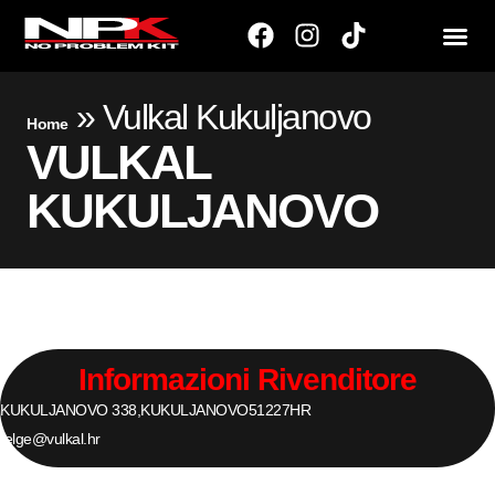
»
Vulkal Kukuljanovo
Home
VULKAL
KUKULJANOVO
Informazioni Rivenditore
KUKULJANOVO 338,
KUKULJANOVO
51227
HR
felge@vulkal.hr