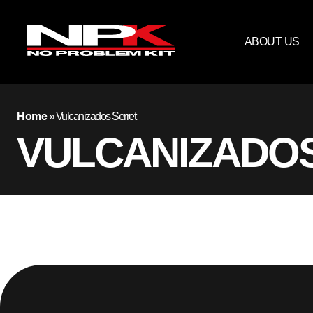
ABOUT US
Home
»
Vulcanizados Serret
VULCANIZADO