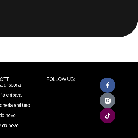
OTTI
FOLLOW US:
ta di scorta
fia e ripara
loneria antifurto
da neve
 da neve