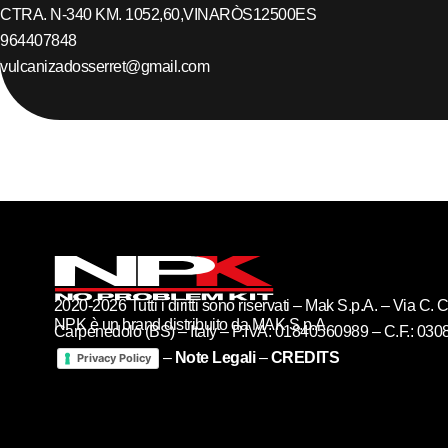
CTRA. N-340 KM. 1052,60,
VINARÒS
12500
ES
964407848
vulcanizadosserret@gmail.com
2020-2026 Tutti i diritti sono riservati – Mak S.p.A. – Via C
NPK è un brand distribuito da MAK S.p.A
Carpenedolo (BS) – Italy – P.IVA: 01840560989 – C.F.: 03
–
Note Legali
–
CREDITS
Privacy Policy