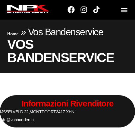
»
Vos Bandenservice
Home
VOS
BANDENSERVICE
Informazioni Rivenditore
IJSSELVELD 22,
MONTFOORT
3417 XH
NL
info@vosbanden.nl