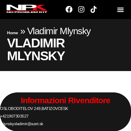
»
Vladimir Mlynsky
Home
VLADIMIR
MLYNSKY
Informazioni Rivenditore
OSLOBODITELOV 249,
BATIZOVCE
SK
+421907303527
mlynskyvladimir@azet.sk