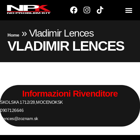
»
Vladimir Lences
Home
VLADIMIR LENCES
Informazioni Rivenditore
SKOLSKA 1712/28,
MOCENOK
SK
0907126646
vlences@zoznam.sk