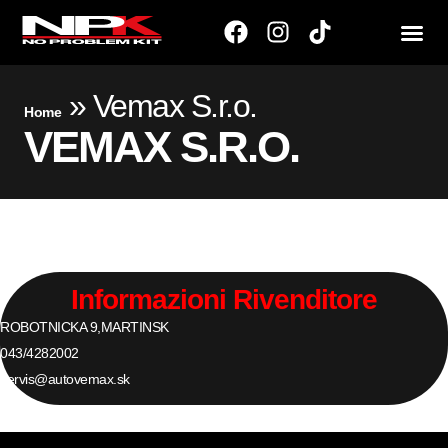
»
Vemax S.r.o.
Home
VEMAX S.R.O.
Informazioni Rivenditore
ROBOTNICKA 9,
MARTIN
SK
043/4282002
servis@autovemax.sk