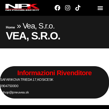
»
Vea, S.r.o.
Home
VEA, S.R.O.
Informazioni Rivenditore
SAFARIKOVA TRIEDA 17,
KOSICE
SK
0904750000
eshop@pneuvea.sk