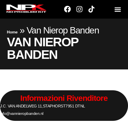
»
Van Nierop Banden
Home
VAN NIEROP
BANDEN
Informazioni Rivenditore
J.C. VAN ANDELWEG 11,
STAPHORST
7951 DT
NL
info@vannieropbanden.nl