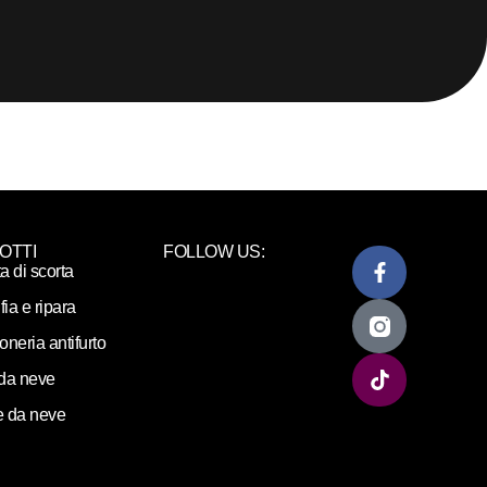
OTTI
FOLLOW US:
ta di scorta
fia e ripara
loneria antifurto
da neve
 da neve