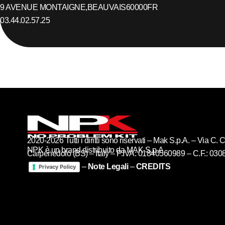
9 AVENUE MONTAIGNE,
BEAUVAIS
60000
FR
03.44.02.57.25
2020-2026 Tutti i diritti sono riservati – Mak S.p.A. – Via C
NPK è un brand distribuito da MAK S.p.A
Carpenedolo (BS) – Italy – P.IVA: 01840560989 – C.F.: 03
–
Note Legali
–
CREDITS
Privacy Policy