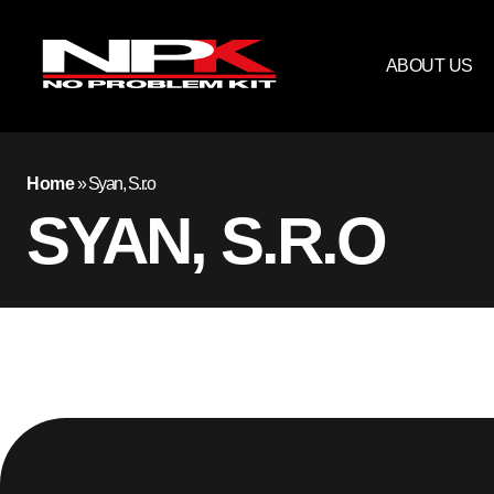
ABOUT US
Home
»
Syan, S.r.o
SYAN, S.R.O