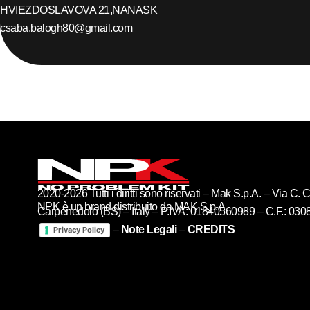
HVIEZDOSLAVOVA 21,
NANA
SK
csaba.balogh80@gmail.com
2020-2026 Tutti i diritti sono riservati – Mak S.p.A. – Via C
NPK è un brand distribuito da MAK S.p.A
Carpenedolo (BS) – Italy – P.IVA: 01840560989 – C.F.: 03
–
Note Legali
–
CREDITS
Privacy Policy