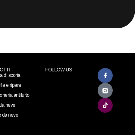
OTTI
FOLLOW US:
ta di scorta
fia e ripara
loneria antifurto
da neve
 da neve