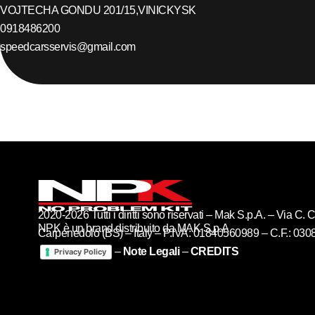
VOJTECHA GONDU 201/15,
VINICKY
SK
0918486200
speedcarsservis@gmail.com
2020-2026 Tutti i diritti sono riservati – Mak S.p.A. – Via C
NPK è un brand distribuito da MAK S.p.A
Carpenedolo (BS) – Italy – P.IVA: 01840560989 – C.F.: 03
–
Note Legali
–
CREDITS
Privacy Policy