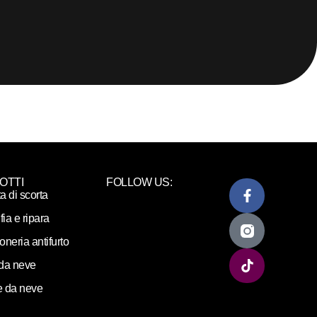
OTTI
FOLLOW US:
ta di scorta
fia e ripara
loneria antifurto
da neve
 da neve