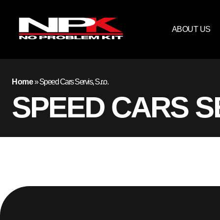
ABOUT US
Home
»
Speed Cars Servis, S.r.o.
SPEED CARS SE