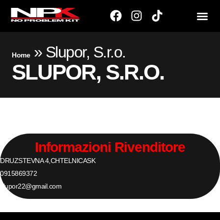
»
Slupor, S.r.o.
Home
SLUPOR, S.R.O.
Informazioni Rivenditore
DRUZSTEVNA 4,
CHTELNICA
SK
0915869372
slupor22@gmail.com