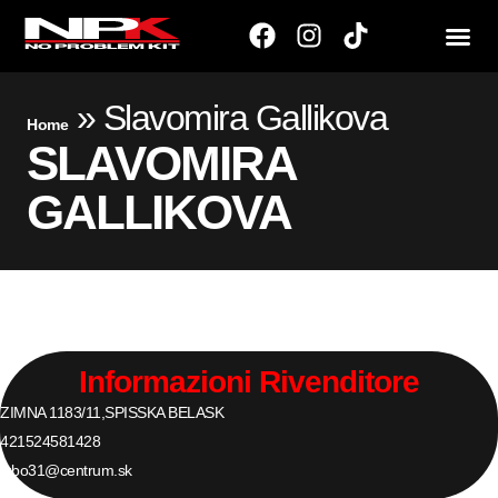
»
Slavomira Gallikova
Home
SLAVOMIRA
GALLIKOVA
Informazioni Rivenditore
ZIMNA 1183/11,
SPISSKA BELA
SK
421524581428
lubo31@centrum.sk