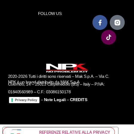
FOLLOW US:
2020-2026 Tutti i diritti sono riservati – Mak S.p.A. – Via C.
NPK è un brand distribuito da MAK S.p.A
Colombo, 14 – 25013 Carpenedolo (BS) – Italy – P.IVA:
01840560989 – C.F.: 03086150178
–
Note Legali
–
CREDITS
Privacy Policy
LE TUE PREFERENZE RELATIVE ALLA PRIVACY