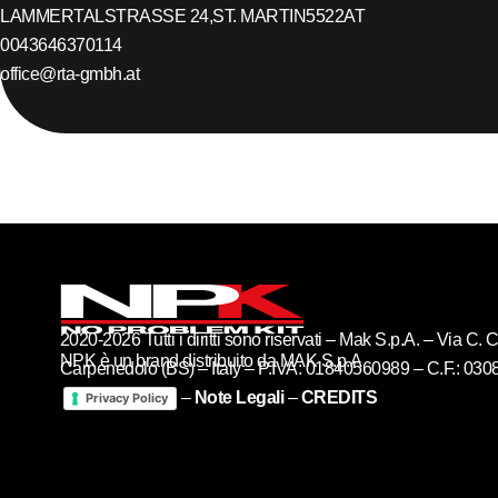
LAMMERTALSTRASSE 24,
ST. MARTIN
5522
AT
0043646370114
office@rta-gmbh.at
2020-2026 Tutti i diritti sono riservati – Mak S.p.A. – Via C
NPK è un brand distribuito da MAK S.p.A
Carpenedolo (BS) – Italy – P.IVA: 01840560989 – C.F.: 03
–
Note Legali
–
CREDITS
Privacy Policy