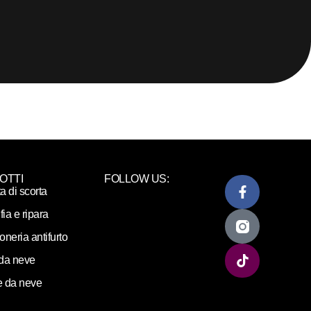
OTTI
FOLLOW US:
ta di scorta
fia e ripara
loneria antifurto
da neve
 da neve