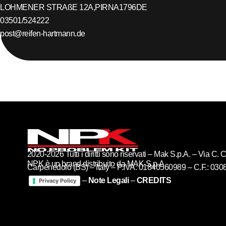
LOHMENER STRAßE 12A,
PIRNA
1796
DE
03501/524222
post@reifen-hartmann.de
2020-2026 Tutti i diritti sono riservati – Mak S.p.A. – Via C
NPK è un brand distribuito da MAK S.p.A
Carpenedolo (BS) – Italy – P.IVA: 01840560989 – C.F.: 03
–
Note Legali
–
CREDITS
Privacy Policy