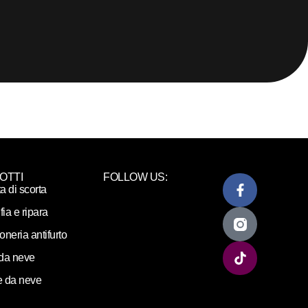
OTTI
FOLLOW US:
ta di scorta
fia e ripara
loneria antifurto
da neve
 da neve