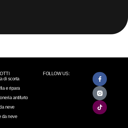
OTTI
FOLLOW US:
ta di scorta
fia e ripara
loneria antifurto
da neve
 da neve