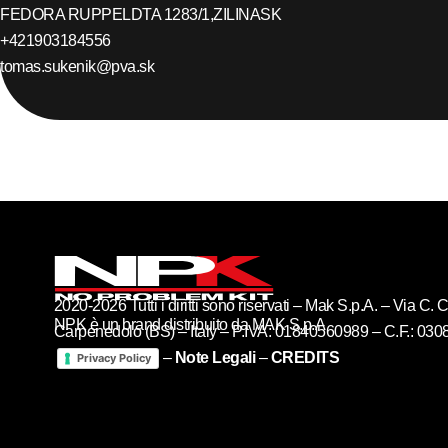
FEDORA RUPPELDTA 1283/1,
ZILINA
SK
+421903184556
tomas.sukenik@pva.sk
2020-2026 Tutti i diritti sono riservati – Mak S.p.A. – Via C
NPK è un brand distribuito da MAK S.p.A
Carpenedolo (BS) – Italy – P.IVA: 01840560989 – C.F.: 03
–
Note Legali
–
CREDITS
Privacy Policy