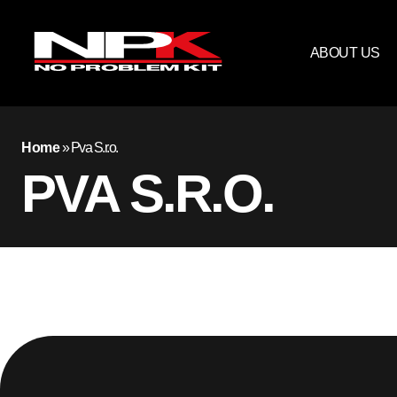
ABOUT US
Home
»
Pva S.r.o.
PVA S.R.O.