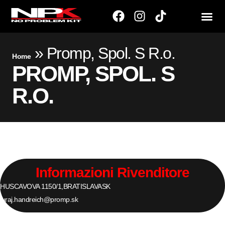
»
Promp, Spol. S R.o.
Home
PROMP, SPOL. S
R.O.
Informazioni Rivenditore
HUSCAVOVA 1150/1,
BRATISLAVA
SK
juraj.handreich@promp.sk