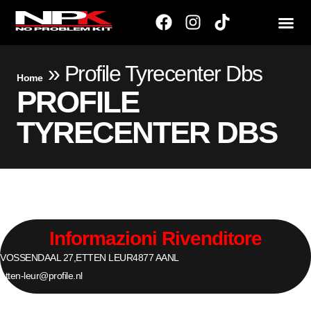
»
Profile Tyrecenter Dbs
Home
PROFILE
TYRECENTER DBS
Informazioni Rivenditore
VOSSENDAAL 27,
ETTEN LEUR
4877 AA
NL
etten-leur@profile.nl