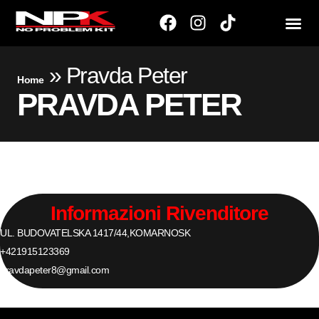
»
Pravda Peter
Home
PRAVDA PETER
Informazioni Rivenditore
UL. BUDOVATELSKA 1417/44,
KOMARNO
SK
+421915123369
pravdapeter8@gmail.com