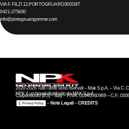
VIA F. FILZI 12,
PORTOGRUARO
30026
IT
0421-275600
info@portogruarogomme.com
2020-2026 Tutti i diritti sono riservati – Mak S.p.A. – Via C
NPK è un brand distribuito da MAK S.p.A
Carpenedolo (BS) – Italy – P.IVA: 01840560989 – C.F.: 03
–
Note Legali
–
CREDITS
Privacy Policy