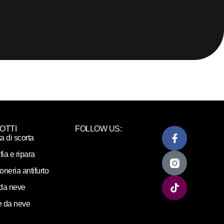
OTTI
FOLLOW US:
ta di scorta
fia e ripara
loneria antifurto
da neve
 da neve