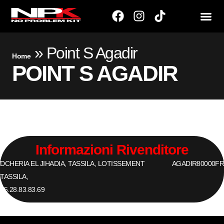
»
Point S Agadir
Home
POINT S AGADIR
Informazioni Rivenditore
DCHERIA EL JIHADIA, TASSILA, LOTISSEMENT
AGADIR
80000
F
TASSILA,
05.28.83.83.69