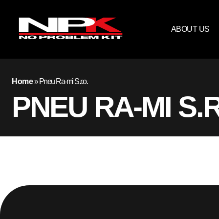
ABOUT US
Home
»
Pneu Ra-mi S.r.o.
PNEU RA-MI S.R