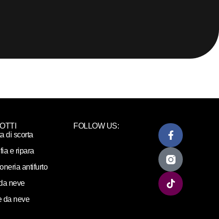
OTTI
FOLLOW US:
ta di scorta
fia e ripara
loneria antifurto
da neve
 da neve