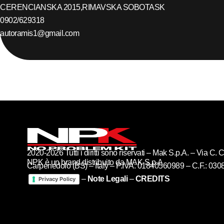
CERENCIANSKA 2015,
RIMAVSKA SOBOTA
SK
0902/629318
autoramis1@gmail.com
2020-2026 Tutti i diritti sono riservati – Mak S.p.A. – Via C
NPK è un brand distribuito da MAK S.p.A
Carpenedolo (BS) – Italy – P.IVA: 01840560989 – C.F.: 03
–
Note Legali
–
CREDITS
Privacy Policy