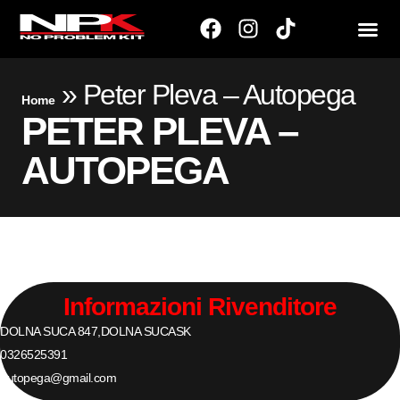
»
Peter Pleva – Autopega
Home
PETER PLEVA –
AUTOPEGA
Informazioni Rivenditore
DOLNA SUCA 847,
DOLNA SUCA
SK
0326525391
autopega@gmail.com