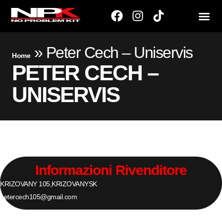
»
Peter Cech – Uniservis
Home
PETER CECH –
UNISERVIS
Informazioni Rivenditore
KRIZOVANY 105,
KRIZOVANY
SK
petercech105@gmail.com