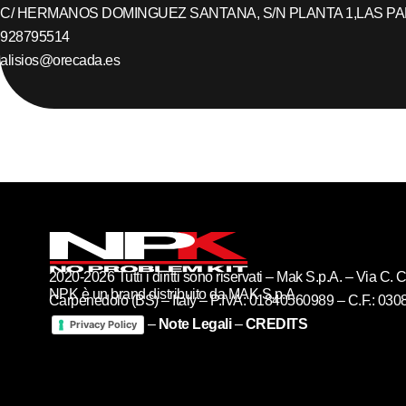
C/ HERMANOS DOMINGUEZ SANTANA, S/N PLANTA 1,
LAS P
928795514
alisios@orecada.es
2020-2026 Tutti i diritti sono riservati – Mak S.p.A. – Via C
NPK è un brand distribuito da MAK S.p.A
Carpenedolo (BS) – Italy – P.IVA: 01840560989 – C.F.: 03
–
Note Legali
–
CREDITS
Privacy Policy