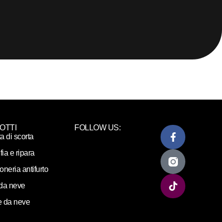
OTTI
FOLLOW US:
ta di scorta
fia e ripara
loneria antifurto
da neve
 da neve