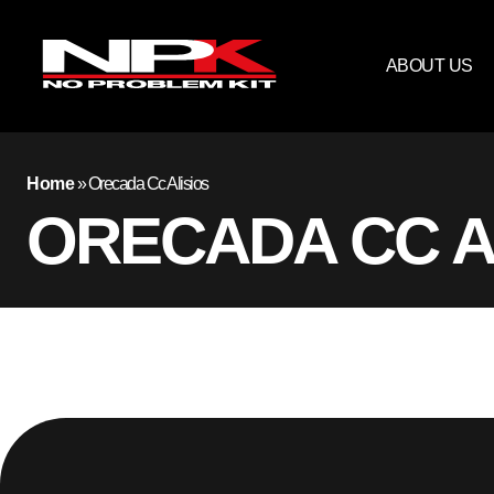
ABOUT US
Home
»
Orecada Cc Alisios
ORECADA CC A