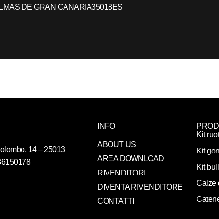
ALMAS DE GRAN CANARIA
35018
ES
INFO
PROD
Kit ruo
ABOUT US
. Colombo, 14 – 25013
Kit gon
AREA DOWNLOAD
086150178
Kit bul
RIVENDITORI
Calze 
DIVENTA RIVENDITORE
Catene
CONTATTI