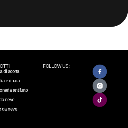
OTTI
FOLLOW US:
ta di scorta
fia e ripara
loneria antifurto
da neve
 da neve