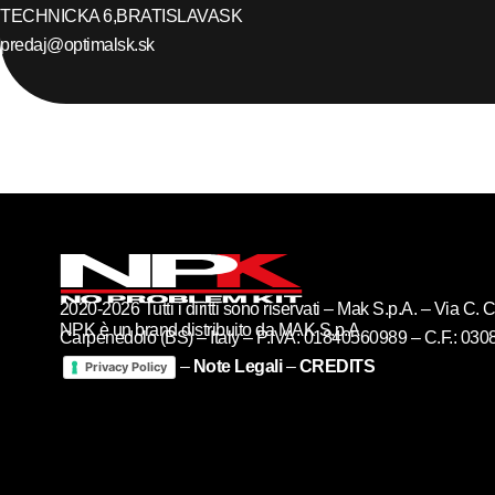
TECHNICKA 6,
BRATISLAVA
SK
predaj@optimalsk.sk
2020-2026 Tutti i diritti sono riservati – Mak S.p.A. – Via C
NPK è un brand distribuito da MAK S.p.A
Carpenedolo (BS) – Italy – P.IVA: 01840560989 – C.F.: 03
–
Note Legali
–
CREDITS
Privacy Policy