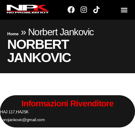
»
Norbert Jankovic
Home
NORBERT
JANKOVIC
Informazioni Rivenditore
HAJ 117,
HAJ
SK
norojankovic@gmail.com