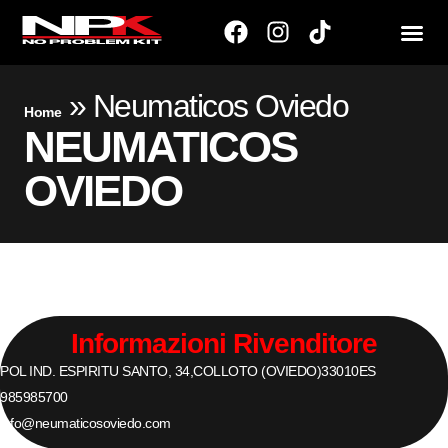
»
Neumaticos Oviedo
Home
NEUMATICOS
OVIEDO
Informazioni Rivenditore
POL IND. ESPIRITU SANTO, 34,
COLLOTO (OVIEDO)
33010
ES
985985700
info@neumaticosoviedo.com