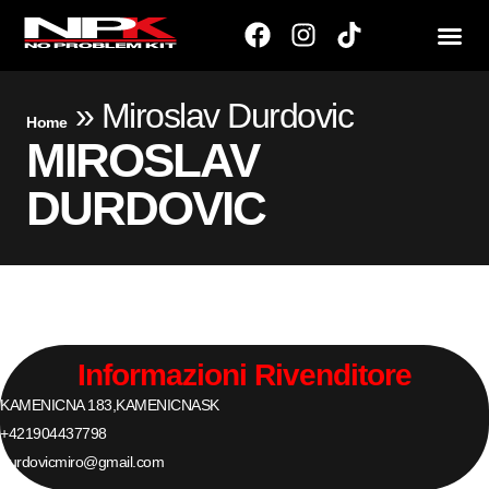
»
Miroslav Durdovic
Home
MIROSLAV
DURDOVIC
Informazioni Rivenditore
KAMENICNA 183,
KAMENICNA
SK
+421904437798
durdovicmiro@gmail.com