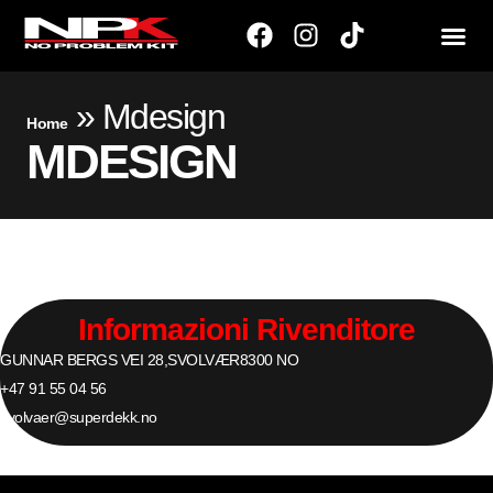
»
Mdesign
Home
MDESIGN
Informazioni Rivenditore
GUNNAR BERGS VEI 28,
SVOLVÆR
8300
NO
+47 91 55 04 56
svolvaer@superdekk.no