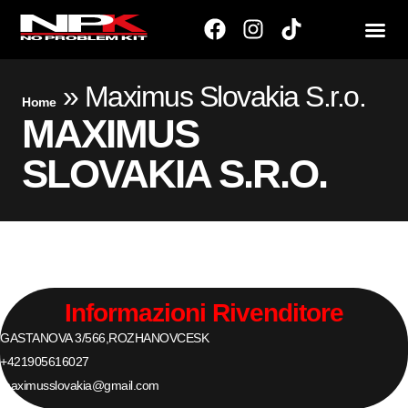
»
Maximus Slovakia S.r.o.
Home
MAXIMUS
SLOVAKIA S.R.O.
Informazioni Rivenditore
GASTANOVA 3/566,
ROZHANOVCE
SK
+421905616027
maximusslovakia@gmail.com