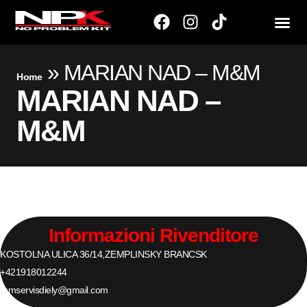
»
MARIAN NAD – M&M
Home
MARIAN NAD –
M&M
Informazioni Rivenditore
KOSTOLNA ULICA 36/14,
ZEMPLINSKY BRANC
SK
+421918012244
mmservisdiely@gmail.com