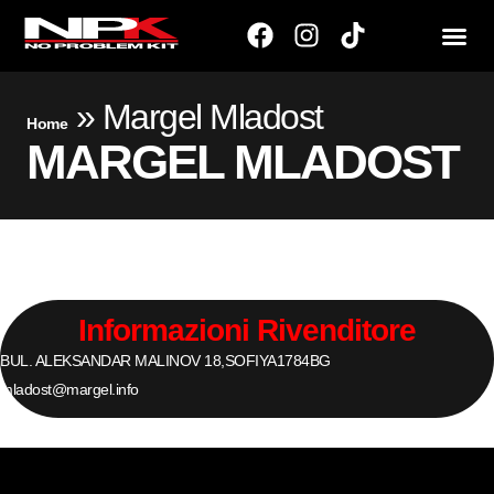
»
Margel Mladost
Home
MARGEL MLADOST
Informazioni Rivenditore
BUL. ALEKSANDAR MALINOV 18,
SOFIYA
1784
BG
mladost@margel.info