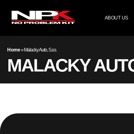
ABOUT US
Home
»
Malacky Auto, S.r.o.
MALACKY AUTO,