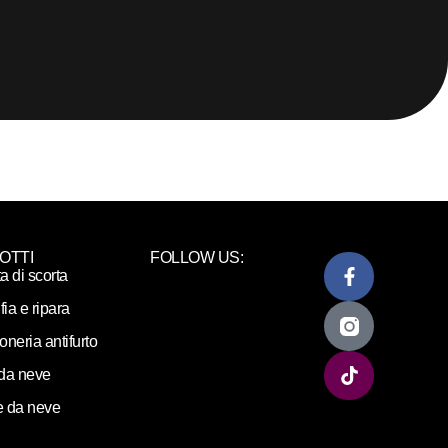
OTTI
FOLLOW US:
ta di scorta
fia e ripara
loneria antifurto
da neve
 da neve