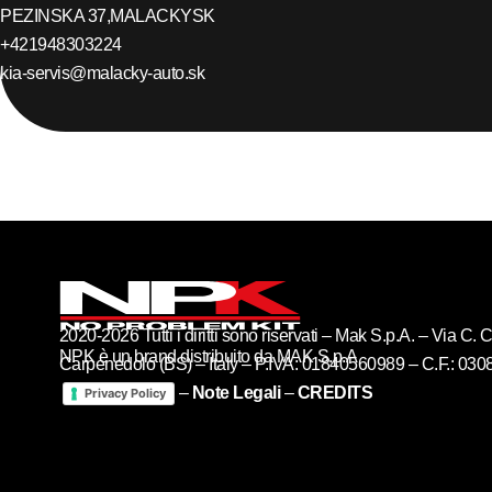
PEZINSKA 37,
MALACKY
SK
+421948303224
kia-servis@malacky-auto.sk
2020-2026 Tutti i diritti sono riservati – Mak S.p.A. – Via C
NPK è un brand distribuito da MAK S.p.A
Carpenedolo (BS) – Italy – P.IVA: 01840560989 – C.F.: 03
–
Note Legali
–
CREDITS
Privacy Policy