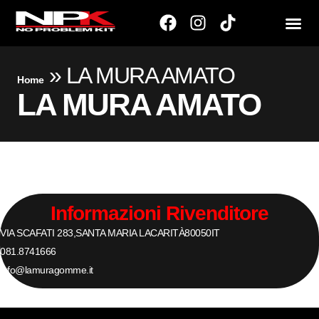
»
LA MURA AMATO
Home
LA MURA AMATO
Informazioni Rivenditore
VIA SCAFATI 283,
SANTA MARIA LACARITÀ
80050
IT
081.8741666
info@lamuragomme.it