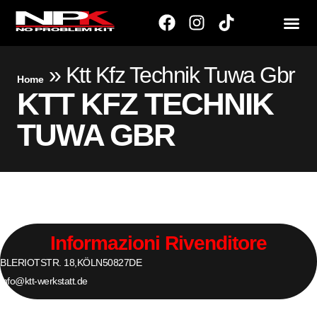
»
Ktt Kfz Technik Tuwa Gbr
Home
KTT KFZ TECHNIK
TUWA GBR
Informazioni Rivenditore
BLERIOTSTR. 18,
KÖLN
50827
DE
info@ktt-werkstatt.de