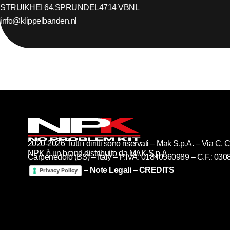
STRUIKHEI 64,
SPRUNDEL
4714 VB
NL
info@klippelbanden.nl
2020-2026 Tutti i diritti sono riservati – Mak S.p.A. – Via C
NPK è un brand distribuito da MAK S.p.A
Carpenedolo (BS) – Italy – P.IVA: 01840560989 – C.F.: 03
–
Note Legali
–
CREDITS
Privacy Policy