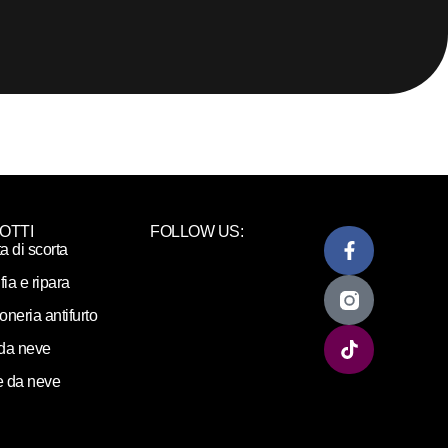
OTTI
FOLLOW US:
ta di scorta
fia e ripara
loneria antifurto
da neve
 da neve