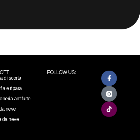
OTTI
FOLLOW US:
ta di scorta
fia e ripara
loneria antifurto
da neve
 da neve