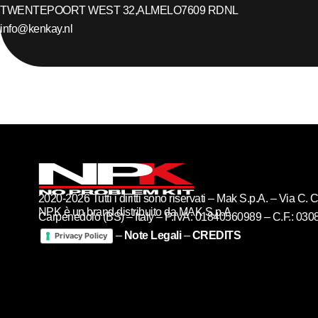
TWENTEPOORT WEST 32,
ALMELO
7609 RD
NL
info@kenkay.nl
2020-2026 Tutti i diritti sono riservati – Mak S.p.A. – Via C
NPK è un brand distribuito da MAK S.p.A
Carpenedolo (BS) – Italy – P.IVA: 01840560989 – C.F.: 03
–
Note Legali
–
CREDITS
Privacy Policy