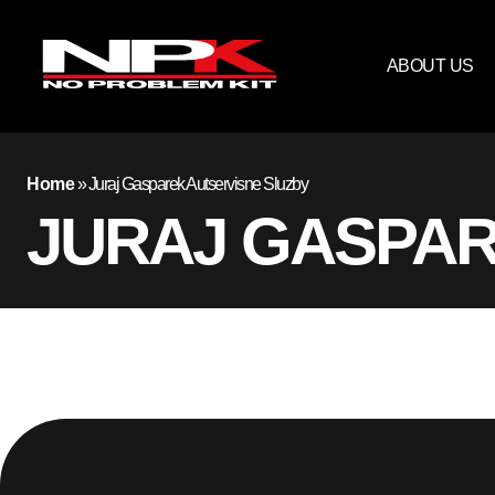
ABOUT US
Home
»
Juraj Gasparek Autservisne Sluzby
JURAJ GASPAR