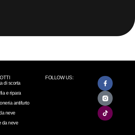
OTTI
FOLLOW US:
ta di scorta
fia e ripara
loneria antifurto
da neve
 da neve