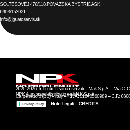
SOLTESOVEJ 478/118,
POVAZSKA BYSTRICA
SK
0903/153921
info@jguatoservis.sk
2020-2026 Tutti i diritti sono riservati – Mak S.p.A. – Via C
NPK è un brand distribuito da MAK S.p.A
Carpenedolo (BS) – Italy – P.IVA: 01840560989 – C.F.: 03
–
Note Legali
–
CREDITS
Privacy Policy