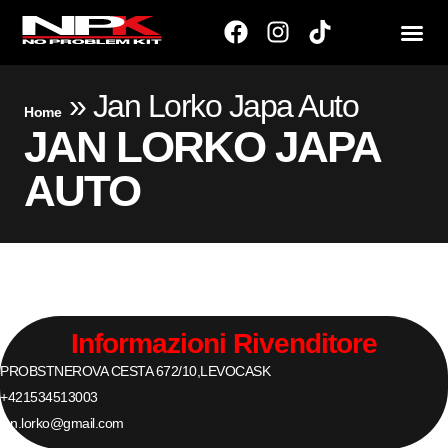
»
Jan Lorko Japa Auto
Home
JAN LORKO JAPA
AUTO
Informazioni Rivenditore
PROBSTNEROVA CESTA 672/10,
LEVOCA
SK
+421534513003
jan.lorko@gmail.com