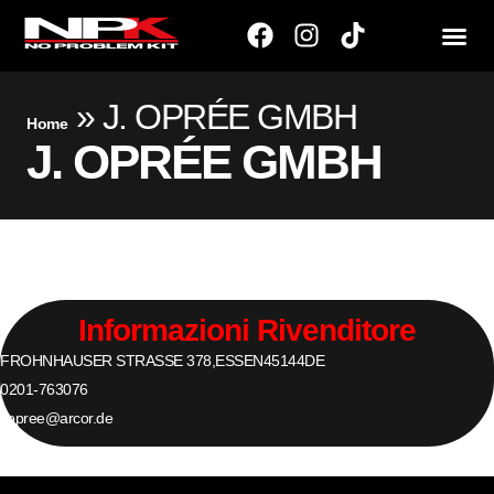
»
J. OPRÉE GMBH
Home
J. OPRÉE GMBH
Informazioni Rivenditore
FROHNHAUSER STRASSE 378,
ESSEN
45144
DE
0201-763076
j.opree@arcor.de