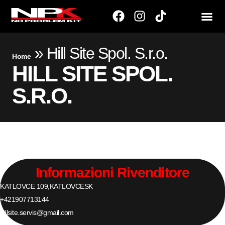
»
Hill Site Spol. S.r.o.
Home
HILL SITE SPOL.
S.R.O.
Informazioni Rivenditore
KATLOVCE 109,
KATLOVCE
SK
+421907713144
hillsite.servis@gmail.com