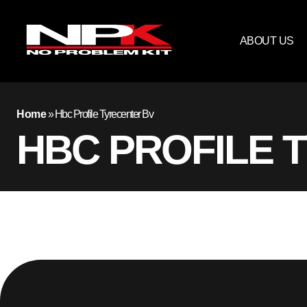
ABOUT US
Home
»
Hbc Profile Tyrecenter Bv
HBC PROFILE 