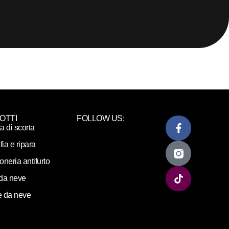
OTTI
FOLLOW US:
ta di scorta
fia e ripara
loneria antifurto
da neve
 da neve