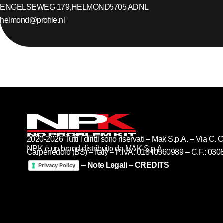
ENGELSEWEG 179,
HELMOND
5705 AD
NL
helmond@profile.nl
2020-2026 Tutti i diritti sono riservati – Mak S.p.A. – Via C
NPK è un brand distribuito da MAK S.p.A
Carpenedolo (BS) – Italy – P.IVA: 01840560989 – C.F.: 03
–
Note Legali
–
CREDITS
Privacy Policy