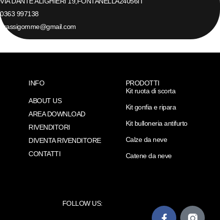
VIA DANTE ALIGHIERI 19,
FONTANELLA
24056
IT
0363 997138
grassigomme@gmail.com
INFO
PRODOTTI
Kit ruota di scorta
ABOUT US
Kit gonfia e ripara
AREA DOWNLOAD
Kit bulloneria antifurto
RIVENDITORI
Calze da neve
DIVENTA RIVENDITORE
CONTATTI
Catene da neve
FOLLOW US: