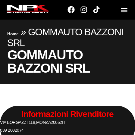
»
GOMMAUTO BAZZONI
Home
SRL
GOMMAUTO
BAZZONI SRL
Informazioni Rivenditore
VIA BORGAZZI 118,
MONZA
20052
IT
039 2002074